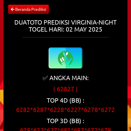
Beranda Prediksi
DUATOTO PREDIKSI VIRGINIA-NIGHT
TOGEL HARI: 02 MAY 2025
✅ ANGKA MAIN:
( 62827 )
TOP 4D (BB) :
6282*6287*6228*6227*6278*6272
TOP 3D (BB) :
628*622*627*682*687*672*678