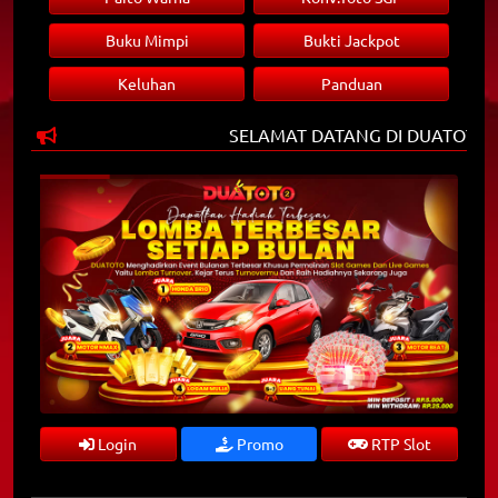
Buku Mimpi
Bukti Jackpot
Keluhan
Panduan
SELAMAT DATANG DI DUATOTO SI
Login
Promo
RTP Slot