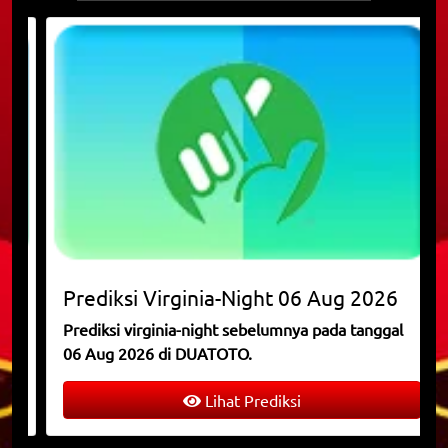
Prediksi
Virginia-Night
06 Aug 2026
Prediksi virginia-night sebelumnya pada tanggal
06 Aug 2026 di DUATOTO.
Lihat Prediksi