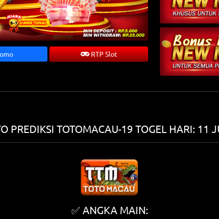
omo
RTP Slot
O PREDIKSI TOTOMACAU-19 TOGEL HARI: 11 J
✅ ANGKA MAIN: