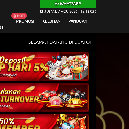
WHATSAPP
JUMAT
, 7 AGU 2026
(
15
:
12
:
04
)
HOT!
PROMOSI
KELUHAN
PANDUAN
OT
SELAMAT DATANG DI DUATOTO SITUS TERKUAT DI 