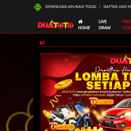
DOWNLOAD APLIKASI TOGEL
DAFTAR JADI 
LIVE
PRED
HOME
DRAW
TOG