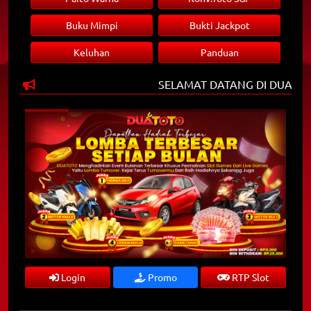
Buku Mimpi
Bukti Jackpot
Keluhan
Panduan
SELAMAT DATANG DI DUATOTO 
Login
Promo
RTP Slot