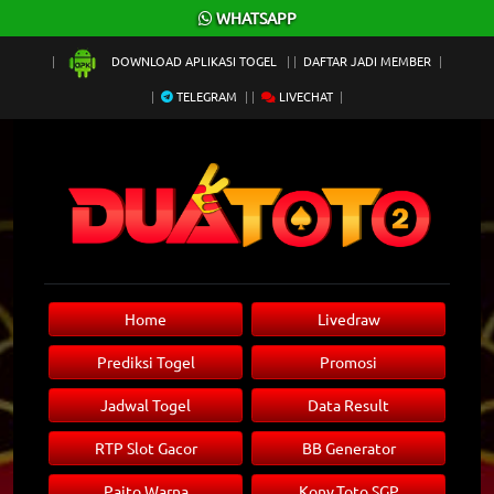
×
WHATSAPP
DOWNLOAD APLIKASI TOGEL
DAFTAR JADI MEMBER
TELEGRAM
LIVECHAT
Home
Livedraw
Prediksi Togel
Promosi
Jadwal Togel
Data Result
RTP Slot Gacor
BB Generator
Paito Warna
Konv.Toto SGP