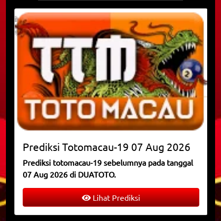
Prediksi
Totomacau-19
07 Aug 2026
Prediksi totomacau-19 sebelumnya pada tanggal
07 Aug 2026 di DUATOTO.
Lihat Prediksi