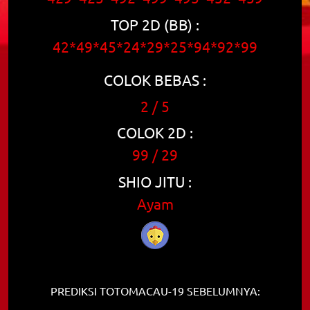
TOP 2D (BB) :
42*49*45*24*29*25*94*92*99
COLOK BEBAS :
2 / 5
COLOK 2D :
99 / 29
SHIO JITU :
Ayam
PREDIKSI TOTOMACAU-19 SEBELUMNYA: