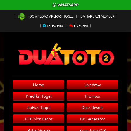
×
WHATSAPP
DOWNLOAD APLIKASI TOGEL
DAFTAR JADI MEMBER
TELEGRAM
LIVECHAT
Home
Livedraw
Prediksi Togel
Promosi
Jadwal Togel
Data Result
RTP Slot Gacor
BB Generator
Paito Warna
Konv.Toto SGP