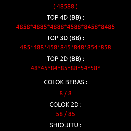
( 48588 )
TOP 4D (BB) :
4858*4885*4888*4588*8458*8485
TOP 3D (BB) :
485*488*458*845*848*854*858
TOP 2D (BB) :
48*45*84*85*88*54*58*
COLOK BEBAS :
8 / 8
COLOK 2D :
58 / 85
SHIO JITU :