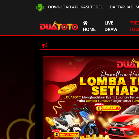
DOWNLOAD APLIKASI TOGEL
DAFTAR JADI 
LIVE
PRED
HOME
DRAW
TOG