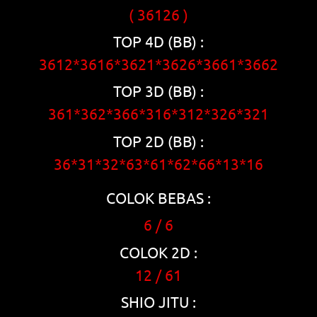
( 36126 )
TOP 4D (BB) :
3612*3616*3621*3626*3661*3662
TOP 3D (BB) :
361*362*366*316*312*326*321
TOP 2D (BB) :
36*31*32*63*61*62*66*13*16
COLOK BEBAS :
6 / 6
COLOK 2D :
12 / 61
SHIO JITU :