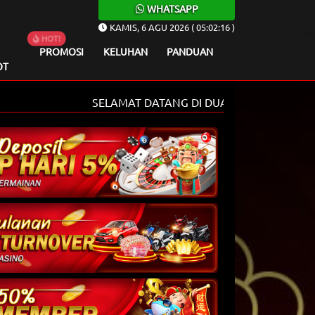
WHATSAPP
KAMIS
, 6 AGU 2026
(
05
:
02
:
16
)
HOT!
PROMOSI
KELUHAN
PANDUAN
OT
SELAMAT DATANG DI DUATOTO SITUS TERKUA