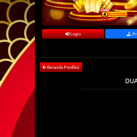
Login
Pr
Beranda Prediksi
DUA