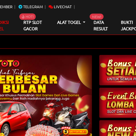
MEMBER
TELEGRAM
LIVECHAT
HOT!
NEW!
IKSI
RTP SLOT
ALAT TOGEL
DATA
BUKTI
EL
GACOR
RESULT
JACKP