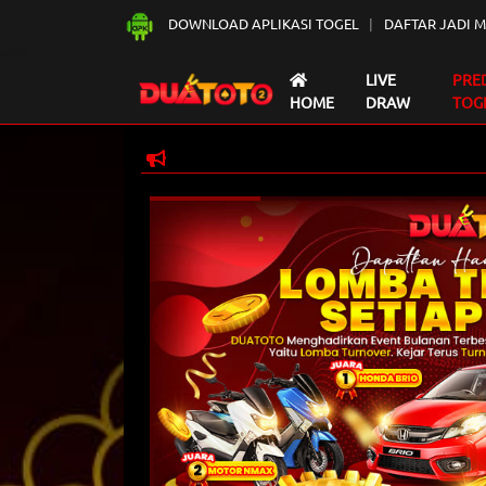
DOWNLOAD APLIKASI TOGEL
DAFTAR JADI 
LIVE
PRED
HOME
DRAW
TOG