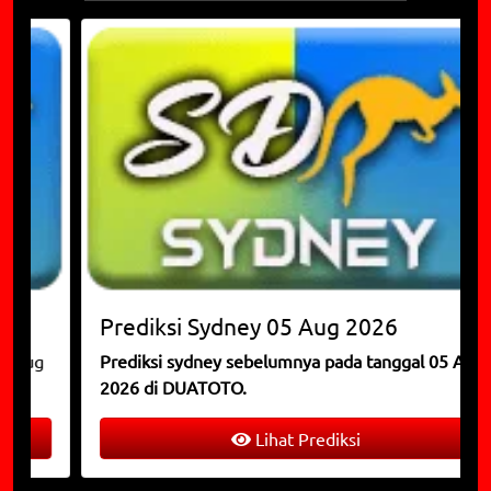
Prediksi
Sydney
05 Aug 2026
Prediksi sydney sebelumnya pada tanggal 05 Aug
2026 di DUATOTO.
Lihat Prediksi