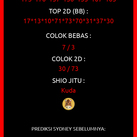
TOP 2D (BB) :
17*13*10*71*73*70*31*37*30
COLOK BEBAS :
7 / 3
COLOK 2D :
30 / 73
SHIO JITU :
Kuda
PREDIKSI SYDNEY SEBELUMNYA: