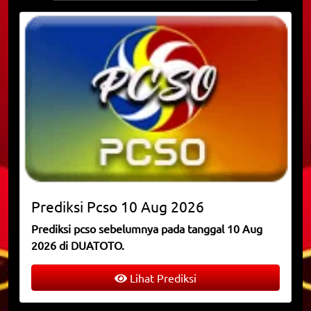
Prediksi
Pcso
10 Aug 2026
Prediksi pcso sebelumnya pada tanggal 10 Aug
2026 di DUATOTO.
Lihat Prediksi