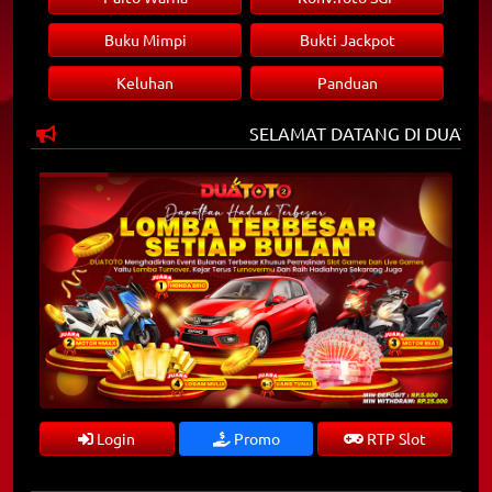
Buku Mimpi
Bukti Jackpot
Keluhan
Panduan
SELAMAT DATANG DI DUATOTO 
Login
Promo
RTP Slot