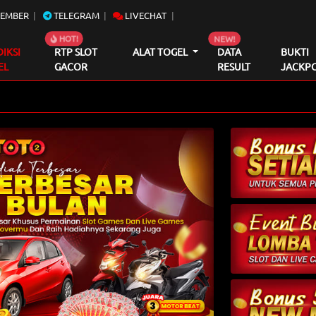
MEMBER
TELEGRAM
LIVECHAT
HOT!
NEW!
IKSI
RTP SLOT
ALAT TOGEL
DATA
BUKTI
EL
GACOR
RESULT
JACKP