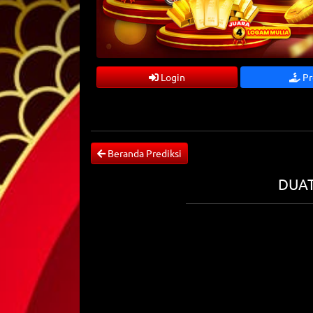
Login
Pr
Beranda Prediksi
DUAT