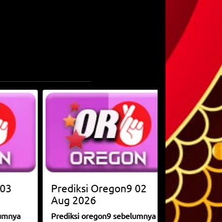
Prediksi
Oregon9
02
Prediksi
O
Aug 2026
Aug 2026
ya
Prediksi oregon9 sebelumnya
Prediksi oreg