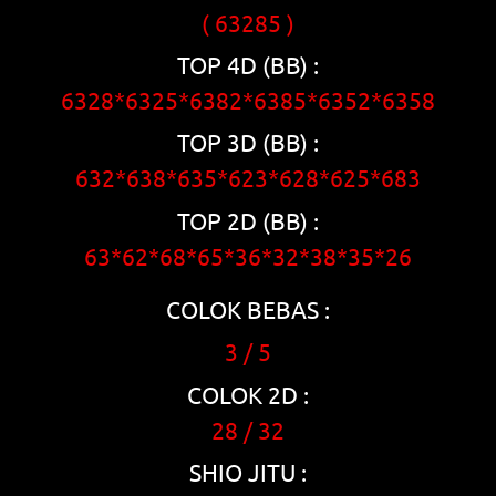
( 63285 )
TOP 4D (BB) :
6328*6325*6382*6385*6352*6358
TOP 3D (BB) :
632*638*635*623*628*625*683
TOP 2D (BB) :
63*62*68*65*36*32*38*35*26
COLOK BEBAS :
3 / 5
COLOK 2D :
28 / 32
SHIO JITU :