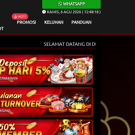
WHATSAPP
KAMIS
, 6 AGU 2026
(
12
:
48
:
18
)
HOT!
PROMOSI
KELUHAN
PANDUAN
OT
SELAMAT DATANG DI DUATOTO SITUS TERKU