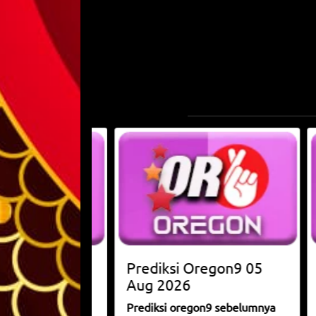
gon9
06
Prediksi
Oregon9
05
Pr
Aug 2026
Au
 sebelumnya
Prediksi oregon9 sebelumnya
Pre