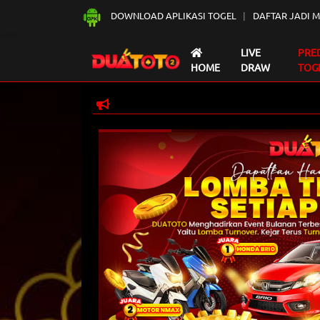
DOWNLOAD APLIKASI TOGEL
DAFTAR JADI 
LIVE
PRED
HOME
DRAW
TOG