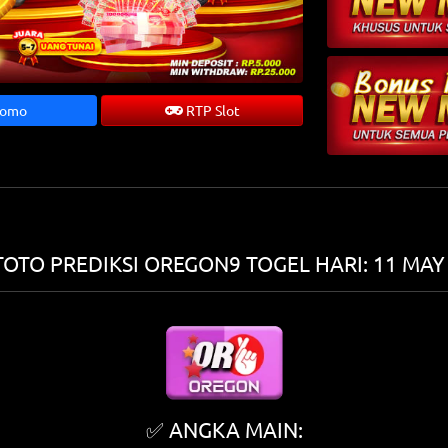
omo
RTP Slot
OTO PREDIKSI OREGON9 TOGEL HARI: 11 MAY
✅ ANGKA MAIN: