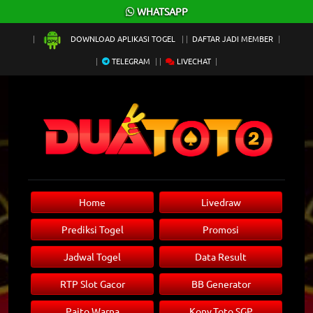
×
WHATSAPP
DOWNLOAD APLIKASI TOGEL
DAFTAR JADI MEMBER
TELEGRAM
LIVECHAT
Home
Livedraw
Prediksi Togel
Promosi
Jadwal Togel
Data Result
RTP Slot Gacor
BB Generator
Paito Warna
Konv.Toto SGP