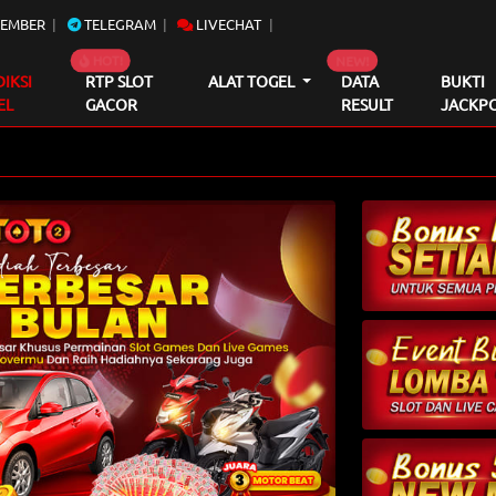
MEMBER
TELEGRAM
LIVECHAT
HOT!
NEW!
IKSI
RTP SLOT
ALAT TOGEL
DATA
BUKTI
EL
GACOR
RESULT
JACKP