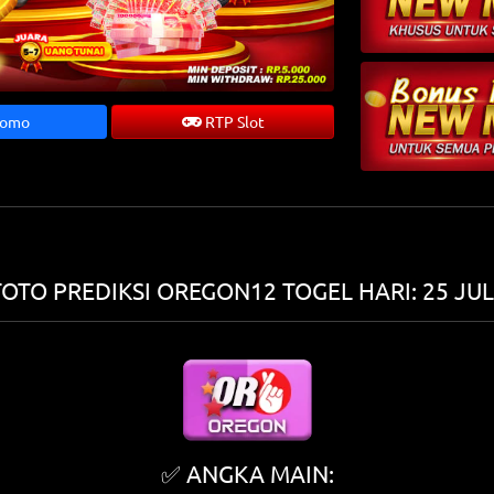
omo
RTP Slot
OTO PREDIKSI OREGON12 TOGEL HARI: 25 JUL
✅ ANGKA MAIN: