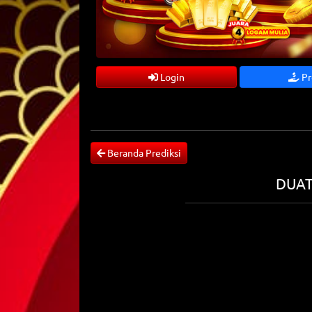
Login
Pr
Beranda Prediksi
DUAT