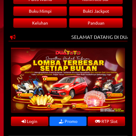
Buku Mimpi
Bukti Jackpot
Keluhan
Panduan
SELAMAT DATANG DI DUATOTO
Login
Promo
RTP Slot