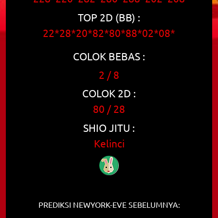
TOP 2D (BB) :
22*28*20*82*80*88*02*08*
COLOK BEBAS :
2 / 8
COLOK 2D :
80 / 28
SHIO JITU :
Kelinci
PREDIKSI NEWYORK-EVE SEBELUMNYA: