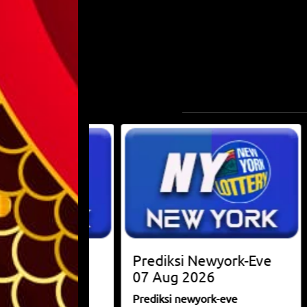
ork-Eve
Prediksi
Newyork-Eve
Pr
07 Aug 2026
06
-eve
Prediksi newyork-eve
Pre