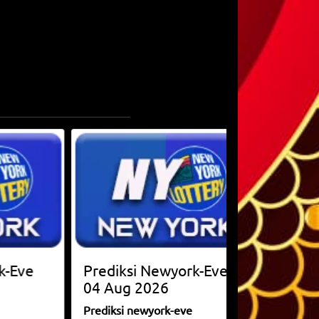
e
Prediksi
Newyork-Eve
Prediksi
Ne
04 Aug 2026
03 Aug 20
Prediksi newyork-eve
Prediksi newy