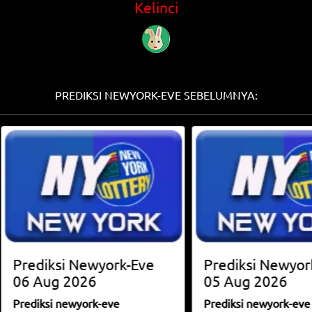
Kelinci
PREDIKSI NEWYORK-EVE SEBELUMNYA:
ediksi
Newyork-Eve
Prediksi
Newyork-Ev
 Aug 2026
05 Aug 2026
diksi newyork-eve
Prediksi newyork-eve