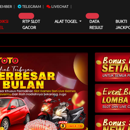
MEMBER
TELEGRAM
LIVECHAT
HOT!
NEW!
IKSI
RTP SLOT
ALAT TOGEL
DATA
BUKTI
EL
GACOR
RESULT
JACKP