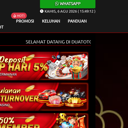
WHATSAPP
KAMIS
, 6 AGU 2026
(
15
:
49
:
13
)
HOT!
PROMOSI
KELUHAN
PANDUAN
OT
SELAMAT DATANG DI DUATOTO SITUS TERKUAT DI B