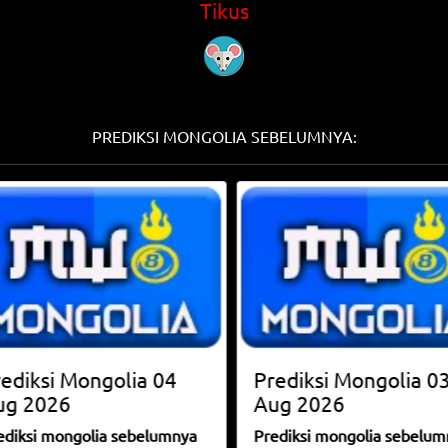
Tikus
PREDIKSI MONGOLIA SEBELUMNYA:
ediksi
Mongolia
04
Prediksi
Mongolia
03
g 2026
Aug 2026
diksi mongolia sebelumnya
Prediksi mongolia sebelumn