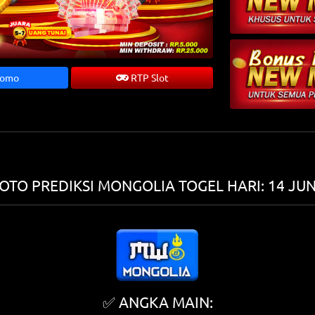
omo
RTP Slot
OTO PREDIKSI MONGOLIA TOGEL HARI: 14 JUN
✅ ANGKA MAIN: