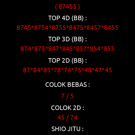
( 87455 )
TOP 4D (BB) :
8745*8754*8755*8475*8457*8455
TOP 3D (BB) :
874*875*847*845*857*854*855
TOP 2D (BB) :
87*84*85*78*74*75*48*47*45
COLOK BEBAS :
7 / 5
COLOK 2D :
45 / 74
SHIO JITU :