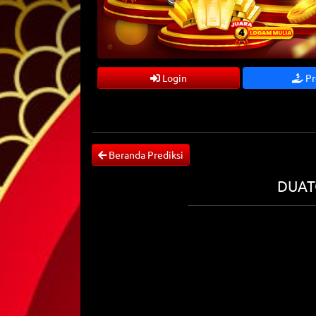
Login
Pr
Beranda Prediksi
DUAT