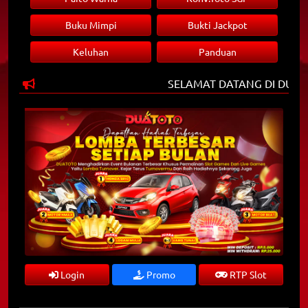
Buku Mimpi
Bukti Jackpot
Keluhan
Panduan
SELAMAT DATANG DI DUATOT
Login
Promo
RTP Slot