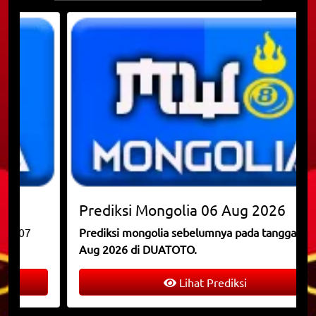
Prediksi
Mongolia
06 Aug 2026
Prediksi mongolia sebelumnya pada tanggal 06
Aug 2026 di DUATOTO.
Lihat Prediksi