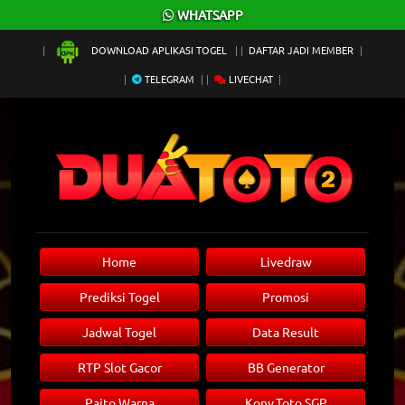
×
WHATSAPP
DOWNLOAD APLIKASI TOGEL
DAFTAR JADI MEMBER
TELEGRAM
LIVECHAT
Home
Livedraw
Prediksi Togel
Promosi
Jadwal Togel
Data Result
RTP Slot Gacor
BB Generator
Paito Warna
Konv.Toto SGP