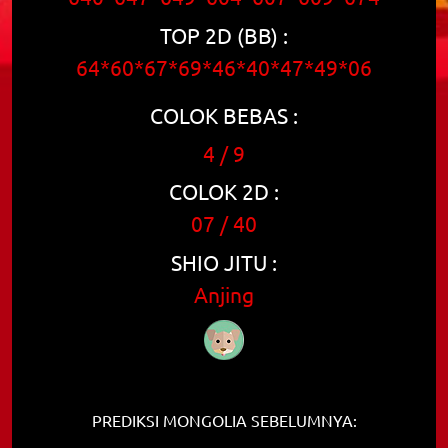
TOP 2D (BB) :
64*60*67*69*46*40*47*49*06
COLOK BEBAS :
4 / 9
COLOK 2D :
07 / 40
SHIO JITU :
Anjing
PREDIKSI MONGOLIA SEBELUMNYA: