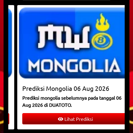
Prediksi
Mongolia
06 Aug 2026
Prediksi mongolia sebelumnya pada tanggal 06
Aug 2026 di DUATOTO.
Lihat Prediksi