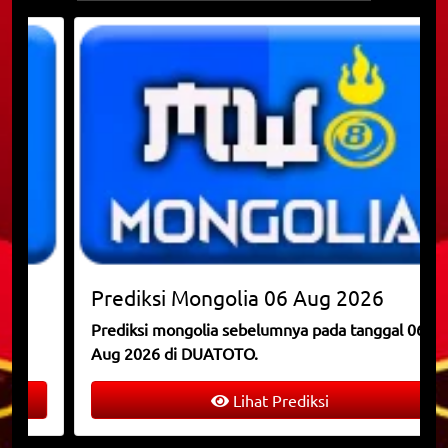
Prediksi
Mongolia
06 Aug 2026
Prediksi mongolia sebelumnya pada tanggal 06
Aug 2026 di DUATOTO.
Lihat Prediksi