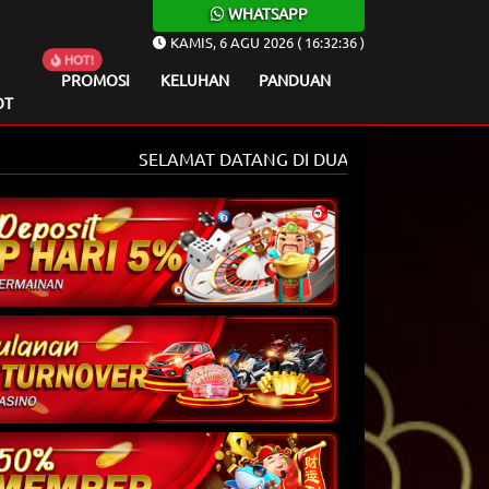
WHATSAPP
KAMIS
, 6 AGU 2026
(
16
:
32
:
36
)
HOT!
PROMOSI
KELUHAN
PANDUAN
OT
SELAMAT DATANG DI DUATOTO SITUS TERKUAT