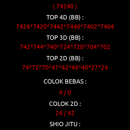
( 74240 )
TOP 4D (BB) :
7424*7420*7442*7440*7402*7404
TOP 3D (BB) :
742*744*740*724*720*704*702
TOP 2D (BB) :
74*72*70*47*42*44*40*27*24
COLOK BEBAS :
4 / 0
COLOK 2D :
24 / 42
SHIO JITU :