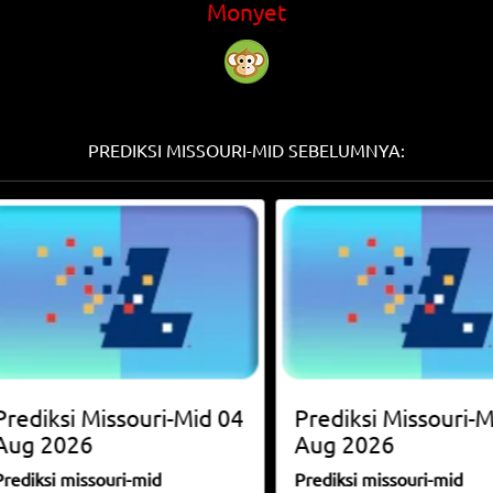
Monyet
PREDIKSI MISSOURI-MID SEBELUMNYA:
ediksi
Missouri-Mid
04
Prediksi
Missouri-Mid
g 2026
Aug 2026
diksi missouri-mid
Prediksi missouri-mid