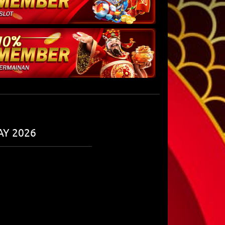
AY 2026