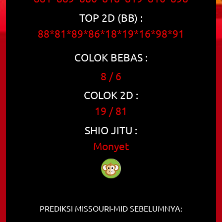
TOP 2D (BB) :
88*81*89*86*18*19*16*98*91
COLOK BEBAS :
8 / 6
COLOK 2D :
19 / 81
SHIO JITU :
Monyet
PREDIKSI MISSOURI-MID SEBELUMNYA: