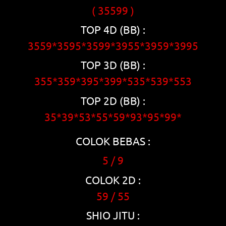
( 35599 )
TOP 4D (BB) :
3559*3595*3599*3955*3959*3995
TOP 3D (BB) :
355*359*395*399*535*539*553
TOP 2D (BB) :
35*39*53*55*59*93*95*99*
COLOK BEBAS :
5 / 9
COLOK 2D :
59 / 55
SHIO JITU :