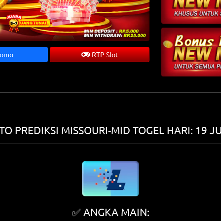
omo
RTP Slot
O PREDIKSI MISSOURI-MID TOGEL HARI: 19 J
✅ ANGKA MAIN: