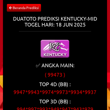
Beranda Prediksi
DUATOTO PREDIKSI KENTUCKY-MID
TOGEL HARI: 18 JUN 2025
✅ ANGKA MAIN:
( 99473 )
TOP 4D (BB) :
9947*9943*9974*9973*9934*9937
TOP 3D (BB) :
994*997*993*949*947*943*979