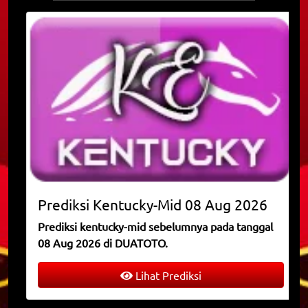
Prediksi
Kentucky-Mid
08 Aug 2026
Prediksi kentucky-mid sebelumnya pada tanggal
08 Aug 2026 di DUATOTO.
Lihat Prediksi