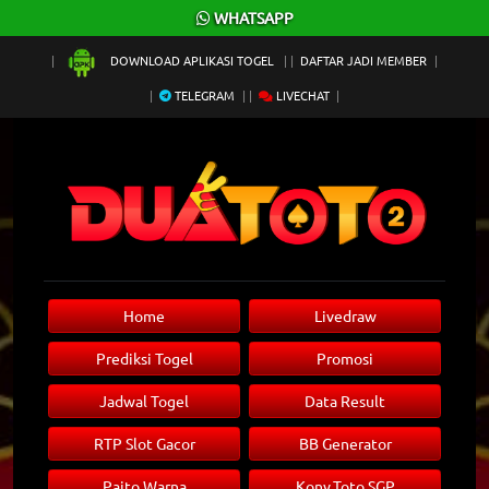
×
WHATSAPP
DOWNLOAD APLIKASI TOGEL
DAFTAR JADI MEMBER
TELEGRAM
LIVECHAT
Home
Livedraw
Prediksi Togel
Promosi
Jadwal Togel
Data Result
RTP Slot Gacor
BB Generator
Paito Warna
Konv.Toto SGP