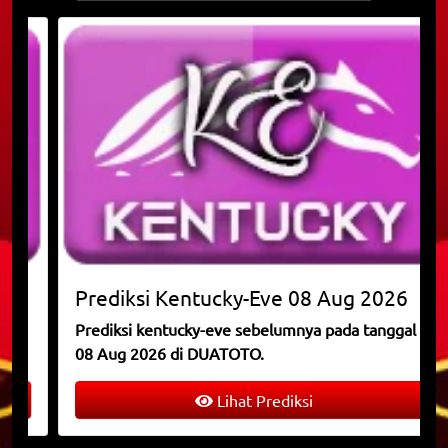
Prediksi
Kentucky-Eve
08 Aug 2026
Prediksi kentucky-eve sebelumnya pada tanggal
08 Aug 2026 di DUATOTO.
Lihat Prediksi