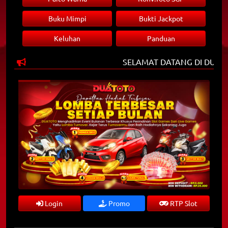
Buku Mimpi
Bukti Jackpot
Keluhan
Panduan
SELAMAT DATANG DI DUATOT
Login
Promo
RTP Slot