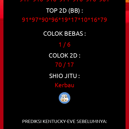
TOP 2D (BB) :
91*97*90*96*19*17*10*16*79
COLOK BEBAS :
1 / 6
COLOK 2D :
70 / 17
SHIO JITU :
Kerbau
PREDIKSI KENTUCKY-EVE SEBELUMNYA: