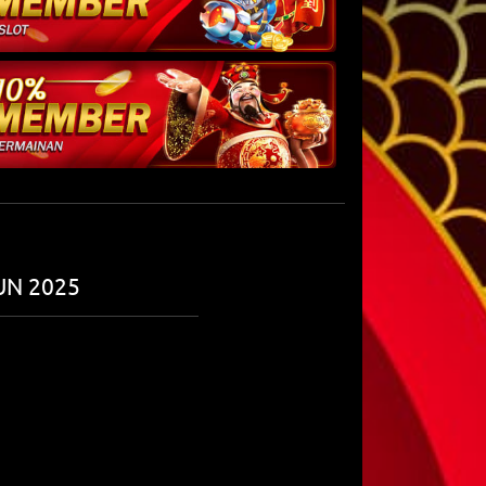
UN 2025