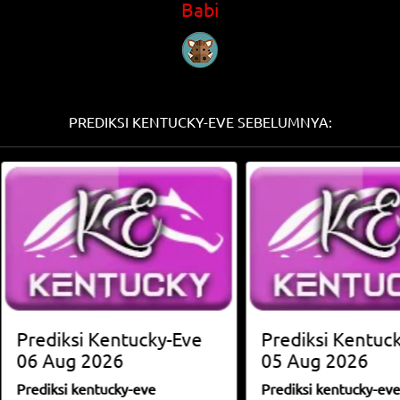
Babi
PREDIKSI KENTUCKY-EVE SEBELUMNYA:
ediksi
Kentucky-Eve
Prediksi
Kentucky-Ev
 Aug 2026
05 Aug 2026
diksi kentucky-eve
Prediksi kentucky-eve