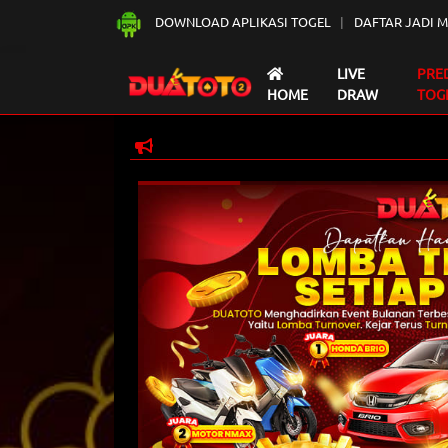
DOWNLOAD APLIKASI TOGEL
DAFTAR JADI 
LIVE
PRED
HOME
DRAW
TOG