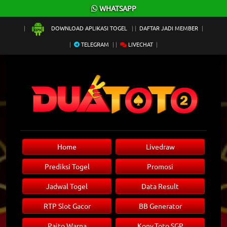
×
WHATSAPP
DOWNLOAD APLIKASI TOGEL
DAFTAR JADI MEMBER
TELEGRAM
LIVECHAT
Home
Livedraw
Prediksi Togel
Promosi
Jadwal Togel
Data Result
RTP Slot Gacor
BB Generator
Paito Warna
Konv.Toto SGP