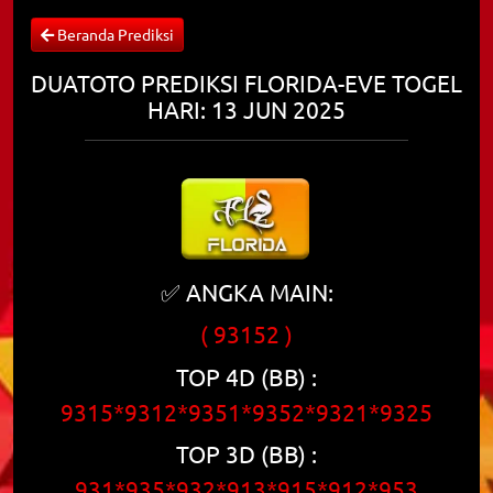
Beranda Prediksi
DUATOTO PREDIKSI FLORIDA-EVE TOGEL
HARI: 13 JUN 2025
✅ ANGKA MAIN:
( 93152 )
TOP 4D (BB) :
9315*9312*9351*9352*9321*9325
TOP 3D (BB) :
931*935*932*913*915*912*953