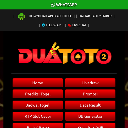
×
WHATSAPP
DOWNLOAD APLIKASI TOGEL
DAFTAR JADI MEMBER
TELEGRAM
LIVECHAT
Home
Livedraw
Prediksi Togel
Promosi
Jadwal Togel
Data Result
RTP Slot Gacor
BB Generator
Paito Warna
Konv.Toto SGP