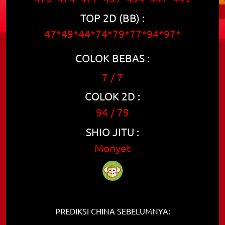
TOP 2D (BB) :
47*49*44*74*79*77*94*97*
COLOK BEBAS :
7 / 7
COLOK 2D :
94 / 79
SHIO JITU :
Monyet
PREDIKSI CHINA SEBELUMNYA: