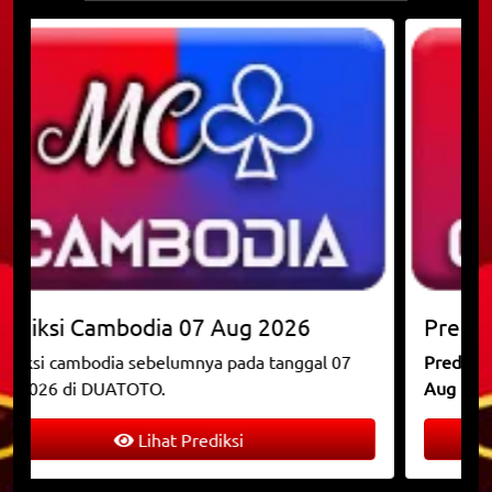
Prediksi
Cambodia
06 Aug 2026
Prediksi cambodia sebelumnya pada tanggal 06
Aug 2026 di DUATOTO.
Lihat Prediksi