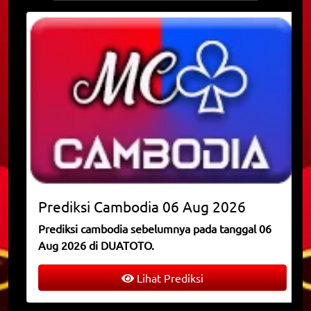
Prediksi
Cambodia
06 Aug 2026
Prediksi cambodia sebelumnya pada tanggal 06
Aug 2026 di DUATOTO.
Lihat Prediksi