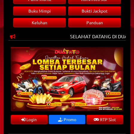
Buku Mimpi
Bukti Jackpot
Keluhan
Panduan
SELAMAT DATANG DI DUATOTO
Login
Promo
RTP Slot