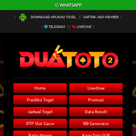
×
WHATSAPP
DOWNLOAD APLIKASI TOGEL
DAFTAR JADI MEMBER
TELEGRAM
LIVECHAT
Home
Livedraw
Prediksi Togel
Promosi
Jadwal Togel
Data Result
RTP Slot Gacor
BB Generator
Paito Warna
Konv.Toto SGP