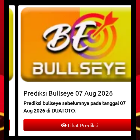
Prediksi
Bullseye
07 Aug 2026
Prediksi bullseye sebelumnya pada tanggal 07
Aug 2026 di DUATOTO.
Lihat Prediksi