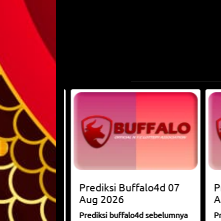
alo4d
08
Prediksi
Buffalo4d
07
Pr
Aug 2026
Au
4d sebelumnya
Prediksi buffalo4d sebelumnya
Pre