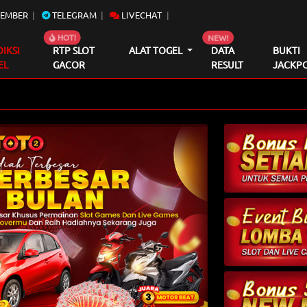
MEMBER
TELEGRAM
LIVECHAT
HOT!
NEW!
IKSI
RTP SLOT
ALAT TOGEL
DATA
BUKTI
EL
GACOR
RESULT
JACKP